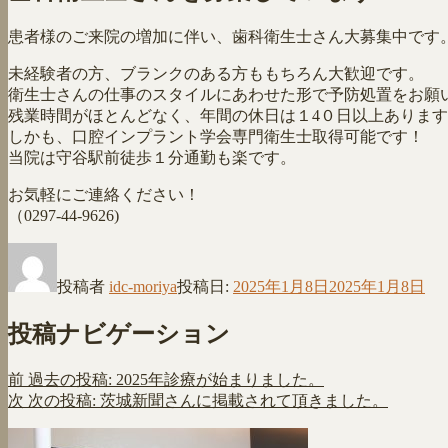
患者様のご来院の増加に伴い、歯科衛生士さん大募集中です
未経験者の方、ブランクのある方ももちろん大歓迎です。
衛生士さんの仕事のスタイルにあわせた形で予防処置をお願
残業時間がほとんどなく、年間の休日は１4０日以上ありま
しかも、口腔インプラント学会専門衛生士取得可能です！
当院は守谷駅前徒歩１分通勤も楽です。
お気軽にご連絡ください！
（0297-44-9626)
投稿者
idc-moriya
投稿日:
2025年1月8日
2025年1月8日
投稿ナビゲーション
前
過去の投稿:
2025年診療が始まりました。
次
次の投稿:
茨城新聞さんに掲載されて頂きました。