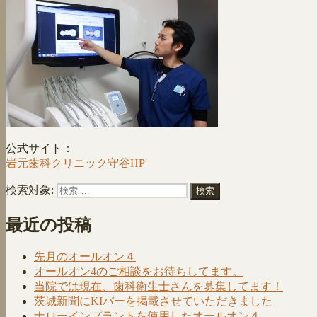
公式サイト：
岩元歯科クリニック守谷HP
検索対象:
検索
最近の投稿
先月のオールオン４
オールオン4のご相談をお待ちしてます。
当院では現在、歯科衛生士さんを募集してます！
茨城新聞にKIバーを掲載させていただきました
ナローインプラントを使用したオールオン４